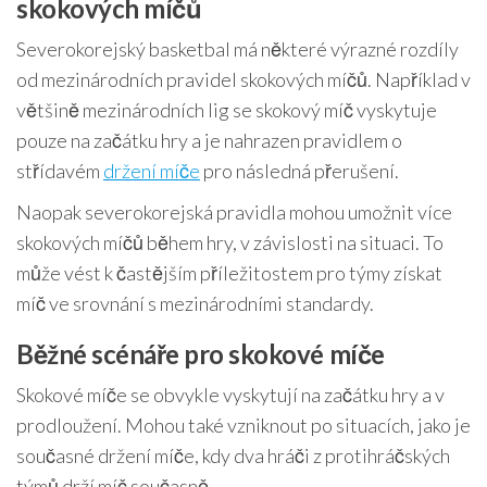
skokových míčů
Severokorejský basketbal má některé výrazné rozdíly
od mezinárodních pravidel skokových míčů. Například v
většině mezinárodních lig se skokový míč vyskytuje
pouze na začátku hry a je nahrazen pravidlem o
střídavém
držení míče
pro následná přerušení.
Naopak severokorejská pravidla mohou umožnit více
skokových míčů během hry, v závislosti na situaci. To
může vést k častějším příležitostem pro týmy získat
míč ve srovnání s mezinárodními standardy.
Běžné scénáře pro skokové míče
Skokové míče se obvykle vyskytují na začátku hry a v
prodloužení. Mohou také vzniknout po situacích, jako je
současné držení míče, kdy dva hráči z protihráčských
týmů drží míč současně.