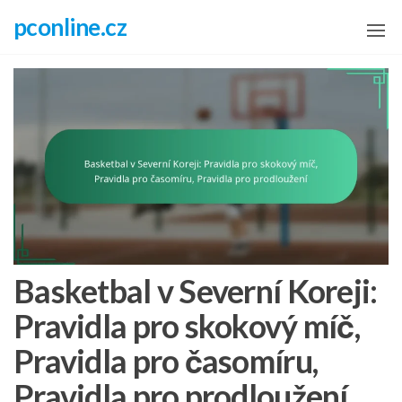
Skip
pconline.cz
to
the
content
Basketbal v Severní Koreji:
Pravidla pro skokový míč,
Pravidla pro časomíru,
Pravidla pro prodloužení