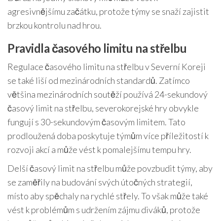
agresivnějšímu začátku, protože týmy se snaží zajistit
brzkou kontrolu nad hrou.
Pravidla časového limitu na střelbu
Regulace časového limitu na střelbu v Severní Koreji
se také liší od mezinárodních standardů. Zatímco
většina mezinárodních soutěží používá 24-sekundový
časový limit na střelbu, severokorejské hry obvykle
fungují s 30-sekundovým časovým limitem. Tato
prodloužená doba poskytuje týmům více příležitostí k
rozvoji akcí a může vést k pomalejšímu tempu hry.
Delší časový limit na střelbu může povzbudit týmy, aby
se zaměřily na budování svých útočných strategií,
místo aby spěchaly na rychlé střely. To však může také
vést k problémům s udržením zájmu diváků, protože