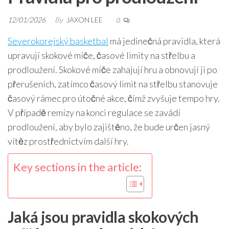
12/01/2026
By
JAXON LEE
0
Severokorejský basketbal
má jedinečná pravidla, která
upravují skokové míče, časové limity na střelbu a
prodloužení. Skokové míče zahajují hru a obnovují ji po
přerušeních, zatímco časový limit na střelbu stanovuje
časový rámec pro útočné akce, čímž zvyšuje tempo hry.
V případě remízy na konci regulace se zavádí
prodloužení, aby bylo zajištěno, že bude určen jasný
vítěz prostřednictvím další hry.
Key sections in the article:
Jaká jsou pravidla skokových