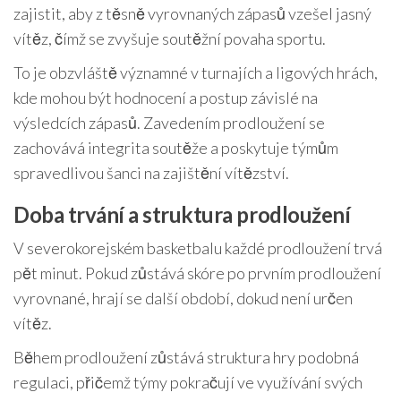
zajistit, aby z těsně vyrovnaných zápasů vzešel jasný
vítěz, čímž se zvyšuje soutěžní povaha sportu.
To je obzvláště významné v turnajích a ligových hrách,
kde mohou být hodnocení a postup závislé na
výsledcích zápasů. Zavedením prodloužení se
zachovává integrita soutěže a poskytuje týmům
spravedlivou šanci na zajištění vítězství.
Doba trvání a struktura prodloužení
V severokorejském basketbalu každé prodloužení trvá
pět minut. Pokud zůstává skóre po prvním prodloužení
vyrovnané, hrají se další období, dokud není určen
vítěz.
Během prodloužení zůstává struktura hry podobná
regulaci, přičemž týmy pokračují ve využívání svých