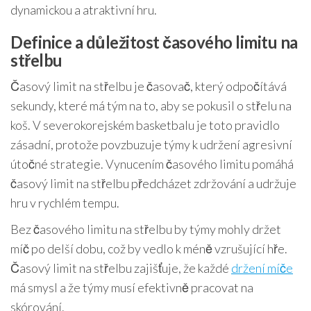
dynamickou a atraktivní hru.
Definice a důležitost časového limitu na
střelbu
Časový limit na střelbu je časovač, který odpočítává
sekundy, které má tým na to, aby se pokusil o střelu na
koš. V severokorejském basketbalu je toto pravidlo
zásadní, protože povzbuzuje týmy k udržení agresivní
útočné strategie. Vynucením časového limitu pomáhá
časový limit na střelbu předcházet zdržování a udržuje
hru v rychlém tempu.
Bez časového limitu na střelbu by týmy mohly držet
míč po delší dobu, což by vedlo k méně vzrušující hře.
Časový limit na střelbu zajišťuje, že každé
držení míče
má smysl a že týmy musí efektivně pracovat na
skórování.