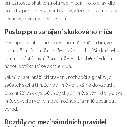
příležitost získat kontrolu nad míčem. Toto pravidlo
pomáhá podporovat soutěžní vyváženost, zejména v
těsně vyrovnaných zápasech.
Postup pro zahájení skokového míče
Postup pro zahájení skokového míče začíná tím, že
rozhodčí umístí míč na středový kruh. Hráči z každého
týmu musí stát uvnitř kruhu, čelem k sobě, s jednou
nohou dotýkající se okraje kruhu.
Jakmile jsou hráči připraveni, rozhodčí signalizuje
začátek skoku tím, že hodí míč vertikálně do vzduchu.
Oba hráči pak vyskočí, aby chytili míč, a tým, který získá
míč, obvykle rychle hledá možnost, jak míč posunout
vpřed.
Rozdíly od mezinárodních pravidel