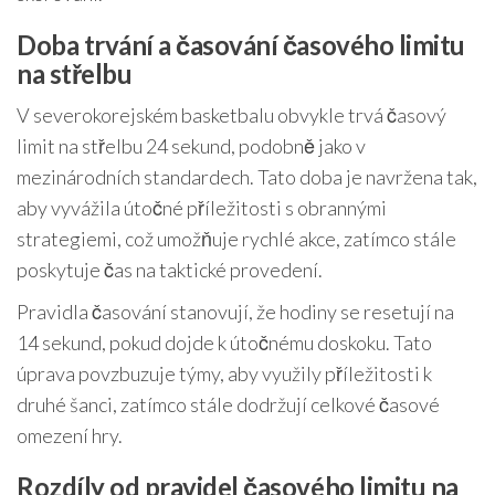
Doba trvání a časování časového limitu
na střelbu
V severokorejském basketbalu obvykle trvá časový
limit na střelbu 24 sekund, podobně jako v
mezinárodních standardech. Tato doba je navržena tak,
aby vyvážila útočné příležitosti s obrannými
strategiemi, což umožňuje rychlé akce, zatímco stále
poskytuje čas na taktické provedení.
Pravidla časování stanovují, že hodiny se resetují na
14 sekund, pokud dojde k útočnému doskoku. Tato
úprava povzbuzuje týmy, aby využily příležitosti k
druhé šanci, zatímco stále dodržují celkové časové
omezení hry.
Rozdíly od pravidel časového limitu na