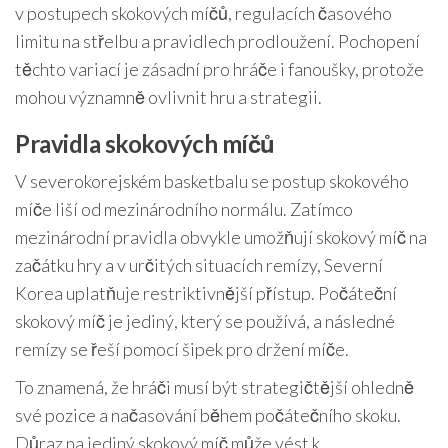
v postupech skokových míčů, regulacích časového
limitu na střelbu a pravidlech prodloužení. Pochopení
těchto variací je zásadní pro hráče i fanoušky, protože
mohou významně ovlivnit hru a strategii.
Pravidla skokových míčů
V severokorejském basketbalu se postup skokového
míče liší od mezinárodního normálu. Zatímco
mezinárodní pravidla obvykle umožňují skokový míč na
začátku hry a v určitých situacích remízy, Severní
Korea uplatňuje restriktivnější přístup. Počáteční
skokový míč je jediný, který se používá, a následné
remízy se řeší pomocí šipek pro držení míče.
To znamená, že hráči musí být strategičtější ohledně
své pozice a načasování během počátečního skoku.
Důraz na jediný skokový míč může vést k