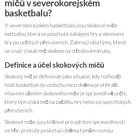
míčů v severokorejském
basketbalu?
V severokorejském basketbalu jsou skokové míče
metodou, která se používá k zahájení hry a obnovení
hry po určitých přerušeních. Zahrnují oba týmy, které
se snaží získat míč skokem na středovém kruhu.
Definice a účel skokových míčů
Skokový míč je definován jako situace, kdy rozhodčí
hodí basketbal do vzduchu mezi dvěma protihráči.
Hlavním účelem skokového míče je spravedlivě určit,
který tým získá míč na začátku hry nebo po specifických
přerušeních.
Skokové míče jsou klíčové pro udržení spravedlnosti
ve hře, protože poskytují oběma týmům rovnou