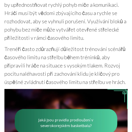
by upřednostňovat rychlý pohyb míče a komunikaci.
Hráči musí být vědomi zbývajícího času a rychle se
rozhodovat, aby se vyhnuli porušení. Využívání bloků a
pohybu bez míče může vytvářet otevřené střelecké
příležitosti v rámci časového limitu.
Trenéři často zdůrazňují důležitost trénování scénářů
časového limitu na střelbu během tréninků, aby
připravili hráče na situace s vysokým tlakem. Rozvoj
pocitu naléhavosti při zachování klidu je klíčový pro
úspěšné zvládnutí časového limitu na střelbu ve hrách.