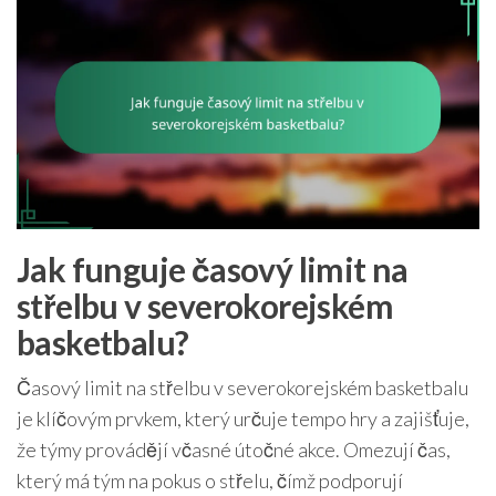
Jak funguje časový limit na
střelbu v severokorejském
basketbalu?
Časový limit na střelbu v severokorejském basketbalu
je klíčovým prvkem, který určuje tempo hry a zajišťuje,
že týmy provádějí včasné útočné akce. Omezují čas,
který má tým na pokus o střelu, čímž podporují