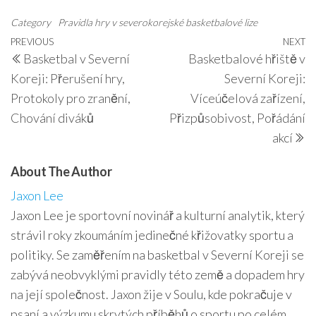
Category
Pravidla hry v severokorejské basketbalové lize
Post
Previous
PREVIOUS
NEXT
N
Basketbal v Severní
Basketbalové hřiště v
navigation
Post
P
Koreji: Přerušení hry,
Severní Koreji:
Protokoly pro zranění,
Víceúčelová zařízení,
Chování diváků
Přizpůsobivost, Pořádání
akcí
About The Author
Jaxon Lee
Jaxon Lee je sportovní novinář a kulturní analytik, který
strávil roky zkoumáním jedinečné křižovatky sportu a
politiky. Se zaměřením na basketbal v Severní Koreji se
zabývá neobvyklými pravidly této země a dopadem hry
na její společnost. Jaxon žije v Soulu, kde pokračuje v
psaní a výzkumu skrytých příběhů o sportu po celém