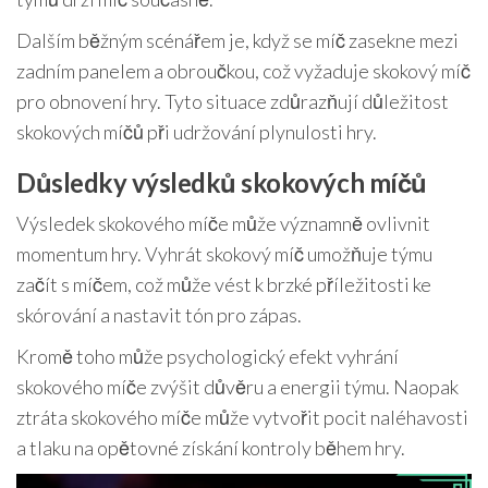
Dalším běžným scénářem je, když se míč zasekne mezi
zadním panelem a obroučkou, což vyžaduje skokový míč
pro obnovení hry. Tyto situace zdůrazňují důležitost
skokových míčů při udržování plynulosti hry.
Důsledky výsledků skokových míčů
Výsledek skokového míče může významně ovlivnit
momentum hry. Vyhrát skokový míč umožňuje týmu
začít s míčem, což může vést k brzké příležitosti ke
skórování a nastavit tón pro zápas.
Kromě toho může psychologický efekt vyhrání
skokového míče zvýšit důvěru a energii týmu. Naopak
ztráta skokového míče může vytvořit pocit naléhavosti
a tlaku na opětovné získání kontroly během hry.