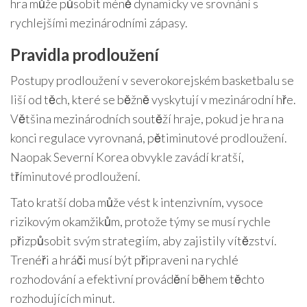
hra může působit méně dynamicky ve srovnání s
rychlejšími mezinárodními zápasy.
Pravidla prodloužení
Postupy prodloužení v severokorejském basketbalu se
liší od těch, které se běžně vyskytují v mezinárodní hře.
Většina mezinárodních soutěží hraje, pokud je hra na
konci regulace vyrovnaná, pětiminutové prodloužení.
Naopak Severní Korea obvykle zavádí kratší,
tříminutové prodloužení.
Tato kratší doba může vést k intenzivním, vysoce
rizikovým okamžikům, protože týmy se musí rychle
přizpůsobit svým strategiím, aby zajistily vítězství.
Trenéři a hráči musí být připraveni na rychlé
rozhodování a efektivní provádění během těchto
rozhodujících minut.