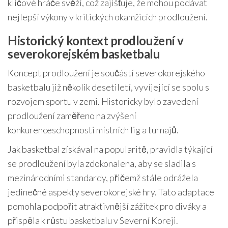
klíčové hráče svěží, což zajišťuje, že mohou podávat
nejlepší výkony v kritických okamžicích prodloužení.
Historický kontext prodloužení v
severokorejském basketbalu
Koncept prodloužení je součástí severokorejského
basketbalu již několik desetiletí, vyvíjející se spolu s
rozvojem sportu v zemi. Historicky bylo zavedení
prodloužení zaměřeno na zvýšení
konkurenceschopnosti místních lig a turnajů.
Jak basketbal získával na popularitě, pravidla týkající
se prodloužení byla zdokonalena, aby se sladila s
mezinárodními standardy, přičemž stále odrážela
jedinečné aspekty severokorejské hry. Tato adaptace
pomohla podpořit atraktivnější zážitek pro diváky a
přispěla k růstu basketbalu v Severní Koreji.