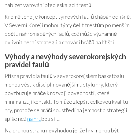
nabízet varování před eskalací trestů.
Kromě toho je koncept týmových faulů chápán odlišně.
V Severní Koreji mohou týmy čelit trestům po menším
počtu nahromaděných faulů, což může významně
ovlivnit herní strategii a chování hráčů na hřišti.
Výhody a nevýhody severokorejských
pravidel faulů
Přísná pravidla faulů v severokorejském basketbalu
mohou vést k disciplinovanějšímu stylu hry, který
povzbuzuje hráče k rozvoji dovedností, které
minimalizují kontakt. To může zlepšit celkovou kvalitu
hry, protože se hráči soustředí na jemnost a strategii
spíše než
na hru
bou sílu.
Na druhou stranu nevýhodou je, že hry mohou být