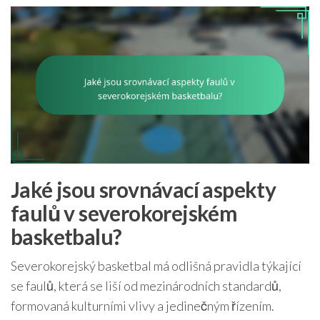
Jaké jsou srovnávací aspekty
faulů v severokorejském
basketbalu?
Severokorejský basketbal má odlišná pravidla týkající
se faulů, která se liší od mezinárodních standardů,
formovaná kulturními vlivy a jedinečným řízením.