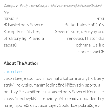
Category
Fauly a porušení pravidel v severokorejské basketbalové
hře
Post
Previous
PREVIOUS
NEXT
N
Basketbal v Severní
Basketbalové hřiště v
navigation
Post
P
Koreji: Formáty her,
Severní Koreji: Pokyny pro
Struktury lig, Pravidla
renovaci, Historická
zápasů
ochrana, Úsilí o
modernizaci
About The Author
Jaxon Lee
Jaxon Lee je sportovní novinář a kulturní analytik, který
strávil roky zkoumáním jedinečné křižovatky sportu a
politiky. Se zaměřením na basketbal v Severní Koreji se
zabývá neobvyklými pravidly této země a dopadem hry
na její společnost. Jaxon žije v Soulu, kde pokračuje v