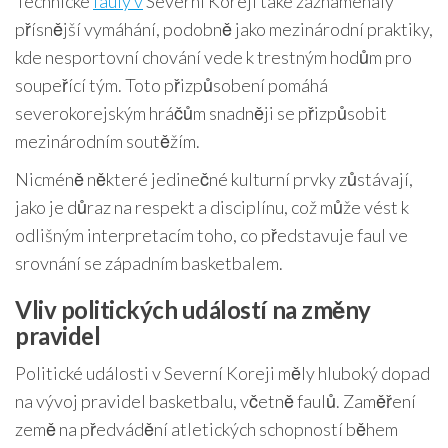
Technické
fauly v
Severní Koreji také zaznamenaly
přísnější vymáhání, podobně jako mezinárodní praktiky,
kde nesportovní chování vede k trestným hodům pro
soupeřící tým. Toto přizpůsobení pomáhá
severokorejským hráčům snadněji se přizpůsobit
mezinárodním soutěžím.
Nicméně některé jedinečné kulturní prvky zůstávají,
jako je důraz na respekt a disciplínu, což může vést k
odlišným interpretacím toho, co představuje faul ve
srovnání se západním basketbalem.
Vliv politických událostí na změny
pravidel
Politické události v Severní Koreji měly hluboký dopad
na vývoj pravidel basketbalu, včetně faulů. Zaměření
země na předvádění atletických schopností během