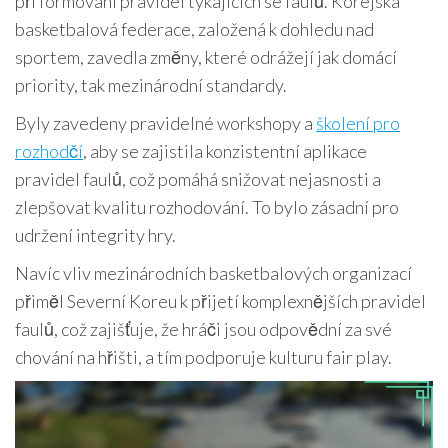
při formování pravidel týkajících se faulů. Korejská
basketbalová federace, založená k dohledu nad
sportem, zavedla změny, které odrážejí jak domácí
priority, tak mezinárodní standardy.
Byly zavedeny pravidelné workshopy a
školení pro
rozhodčí
, aby se zajistila konzistentní aplikace
pravidel faulů, což pomáhá snižovat nejasnosti a
zlepšovat kvalitu rozhodování. To bylo zásadní pro
udržení integrity hry.
Navíc vliv mezinárodních basketbalových organizací
přiměl Severní Koreu k přijetí komplexnějších pravidel
faulů, což zajišťuje, že hráči jsou odpovědní za své
chování na hřišti, a tím podporuje kulturu fair play.