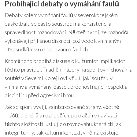
Probíhající debaty o vymáhání faulů
Debaty kolem vymáhání faulů v severokorejském
basketbalu se často soustředí na konzistenci a
spravedlnost rozhodování. Někteří tvrdí, že rozhodčí
vykonávají přílišnou diskreci, což vede k vnímaným
předsudkům v rozhodování o faulích.
Kromě toho probíhá diskuse o kulturních implikacích
těchto pravidel. Tradiční názory na sportovní chování a
soutěž v Severní Koreji ovlivňují, jak jsou fauly
vnímány a vymáhány, často upřednostňující respekt a
disciplínu před agresivní hrou.
Jak se sport vyvíjí, zainteresované strany, včetně
hráčů, trenérů a rozhodčích, pokračují v navigaci
těchto složitostí, usilujíc o rovnováhu, která ctí jak
integritu hry, tak kulturní kontext, v němž existuje.