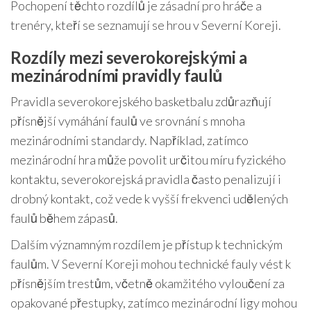
Pochopení těchto rozdílů je zásadní pro hráče a
trenéry, kteří se seznamují se hrou v Severní Koreji.
Rozdíly mezi severokorejskými a
mezinárodními pravidly faulů
Pravidla severokorejského basketbalu zdůrazňují
přísnější vymáhání faulů ve srovnání s mnoha
mezinárodními standardy. Například, zatímco
mezinárodní hra může povolit určitou míru fyzického
kontaktu, severokorejská pravidla často penalizují i
drobný kontakt, což vede k vyšší frekvenci udělených
faulů během zápasů.
Dalším významným rozdílem je přístup k technickým
faulům. V Severní Koreji mohou technické fauly vést k
přísnějším trestům, včetně okamžitého vyloučení za
opakované přestupky, zatímco mezinárodní ligy mohou