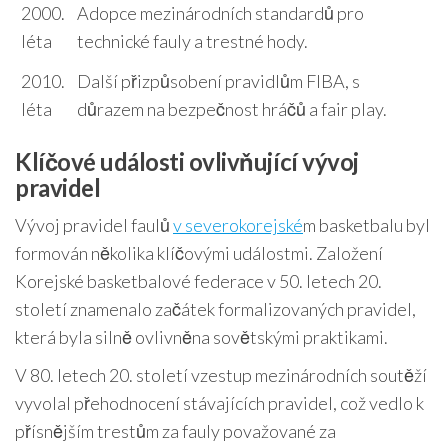
2000.
Adopce mezinárodních standardů pro
léta
technické fauly a trestné hody.
2010.
Další přizpůsobení pravidlům FIBA, s
léta
důrazem na bezpečnost hráčů a fair play.
Klíčové události ovlivňující vývoj
pravidel
Vývoj pravidel faulů
v severokorejské
m basketbalu byl
formován několika klíčovými událostmi. Založení
Korejské basketbalové federace v 50. letech 20.
století znamenalo začátek formalizovaných pravidel,
která byla silně ovlivněna sovětskými praktikami.
V 80. letech 20. století vzestup mezinárodních soutěží
vyvolal přehodnocení stávajících pravidel, což vedlo k
přísnějším trestům za fauly považované za