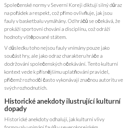
Společenské normy v Severní Koreji diktují silný důraz
na pořádek a respekt, což přímo ovlivňuje, jak jsou
fauly v basketbalu vymáhány. Od hráčů se očekává, že
prokáží sportovní chování a disciplínu, což odráží
hodnoty vštěpované státem.
V důsledku toho nejsou fauly vnímány pouze jako
součást hry, ale jako odraz charakteru hráče a
dodržování společenských očekávání. Tento kulturní
kontext vede k přísnějšímu uplatňování pravidel,
přičemž rozhodčí často vykonávají značnou autoritu ve
svých rozhodnutích.
Historické anekdoty ilustrující kulturní
dopady
Historické anekdoty odhalují, jak kulturní vlivy
formovaly vnímání faulů v severokorejském