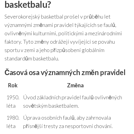
basketbalu?
Severokorejský basketbal prošel v průběhu let
významnými změnami pravidel týkajících se faulů,
ovlivněnými kulturními, politickými a mezinárodními
faktory. Tyto změny odrážejí vyvíjející se povahu
sportu v zemi a jeho přizpůsobení globálním
standardům basketbalu.
Časová osa významných změn pravidel
Rok
Změna
1950.
Úvod základních pravidel faulů ovlivněných
léta
sovětským basketbalem.
1980.
Úprava osobních faulů, aby zahrnovala
léta
přísnější tresty za nesportovní chování.