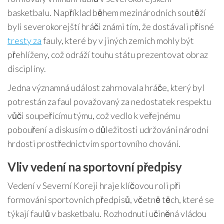
basketbalu. Například během mezinárodních soutěží
byli severokorejští hráči známi tím, že dostávali přísné
tresty za
fauly, které by v jiných zemích mohly být
přehlíženy, což odráží touhu státu prezentovat obraz
disciplíny.
Jedna významná událost zahrnovala hráče, který byl
potrestán za faul považovaný za nedostatek respektu
vůči soupeřícímu týmu, což vedlo k veřejnému
pobouření a diskusím o důležitosti udržování národní
hrdosti prostřednictvím sportovního chování.
Vliv vedení na sportovní předpisy
Vedení v Severní Koreji hraje klíčovou roli při
formování sportovních předpisů, včetně těch, které se
týkají faulů v basketbalu. Rozhodnutí učiněná vládou