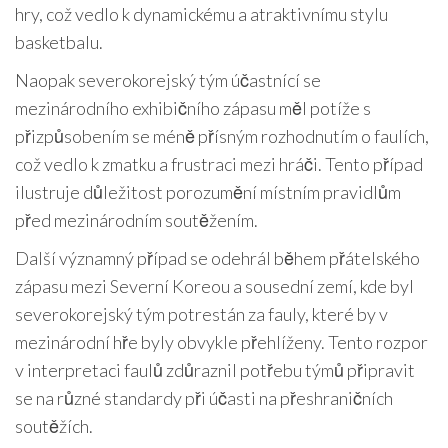
hry, což vedlo k dynamickému a atraktivnímu stylu
basketbalu.
Naopak severokorejský tým účastnící se
mezinárodního exhibičního zápasu měl potíže s
přizpůsobením se méně přísným rozhodnutím o faulích,
což vedlo k zmatku a frustraci mezi hráči. Tento případ
ilustruje důležitost porozumění místním pravidlům
před mezinárodním soutěžením.
Další významný případ se odehrál během přátelského
zápasu mezi Severní Koreou a sousední zemí, kde byl
severokorejský tým potrestán za fauly, které by v
mezinárodní hře byly obvykle přehlíženy. Tento rozpor
v interpretaci faulů zdůraznil potřebu týmů připravit
se na různé standardy při účasti na přeshraničních
soutěžích.