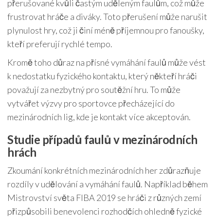
přerušované kvůli častým uděleným faulům, což může
frustrovat hráče a diváky. Toto přerušení může narušit
plynulost hry, což ji činí méně příjemnou pro fanoušky,
kteří preferují rychlé tempo.
Kromě toho důraz na přísné vymáhání faulů může vést
k nedostatku fyzického kontaktu, který někteří hráči
považují za nezbytný pro soutěžní hru. To může
vytvářet výzvy pro sportovce přecházející do
mezinárodních lig, kde je kontakt více akceptován.
Studie případů faulů v mezinárodních
hrách
Zkoumání konkrétních mezinárodních her zdůrazňuje
rozdíly v udělování a vymáhání faulů. Například během
Mistrovství světa FIBA 2019 se hráči z různých zemí
přizpůsobili benevolenci rozhodčích ohledně fyzické