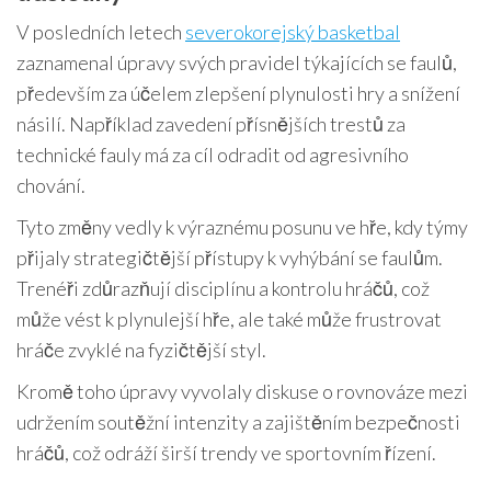
V posledních letech
severokorejský basketbal
zaznamenal úpravy svých pravidel týkajících se faulů,
především za účelem zlepšení plynulosti hry a snížení
násilí. Například zavedení přísnějších trestů za
technické fauly má za cíl odradit od agresivního
chování.
Tyto změny vedly k výraznému posunu ve hře, kdy týmy
přijaly strategičtější přístupy k vyhýbání se faulům.
Trenéři zdůrazňují disciplínu a kontrolu hráčů, což
může vést k plynulejší hře, ale také může frustrovat
hráče zvyklé na fyzičtější styl.
Kromě toho úpravy vyvolaly diskuse o rovnováze mezi
udržením soutěžní intenzity a zajištěním bezpečnosti
hráčů, což odráží širší trendy ve sportovním řízení.