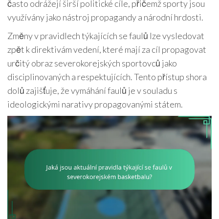
často odrážejí širší politické cíle, přičemž sporty jsou
využívány jako nástroj propagandy a národní hrdosti.
Změny v pravidlech týkajících se faulů lze vysledovat
zpět k direktivám vedení, které mají za cíl propagovat
určitý obraz severokorejských sportovců jako
disciplinovaných a respektujících. Tento přístup shora
dolů zajišťuje, že vymáhání faulů je v souladu s
ideologickými narativy propagovanými státem.