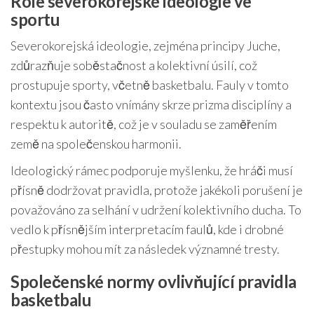
Role severokorejské ideologie ve
sportu
Severokorejská ideologie, zejména principy Juche,
zdůrazňuje soběstačnost a kolektivní úsilí, což
prostupuje sporty, včetně basketbalu. Fauly v tomto
kontextu jsou často vnímány skrze prizma disciplíny a
respektu k autoritě, což je v souladu se zaměřením
země na společenskou harmonii.
Ideologický rámec podporuje myšlenku, že hráči musí
přísně dodržovat pravidla, protože jakékoli porušení je
považováno za selhání v udržení kolektivního ducha. To
vedlo k přísnějším interpretacím faulů, kde i drobné
přestupky mohou mít za následek významné tresty.
Společenské normy ovlivňující pravidla
basketbalu