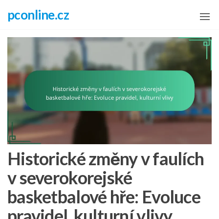
Skip
pconline.cz
to
the
content
Historické změny v faulích
v severokorejské
basketbalové hře: Evoluce
pravidel, kulturní vlivy