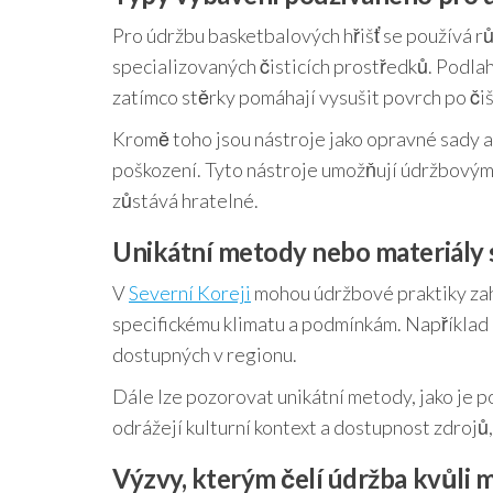
Pro údržbu basketbalových hřišť se používá r
specializovaných čisticích prostředků. Podla
zatímco stěrky pomáhají vysušit povrch po čiš
Kromě toho jsou nástroje jako opravné sady 
poškození. Tyto nástroje umožňují údržbovým 
zůstává hratelné.
Unikátní metody nebo materiály 
V
Severní Koreji
mohou údržbové praktiky zah
specifickému klimatu a podmínkám. Například u
dostupných v regionu.
Dále lze pozorovat unikátní metody, jako je 
odrážejí kulturní kontext a dostupnost zdrojů, 
Výzvy, kterým čelí údržba kvůli