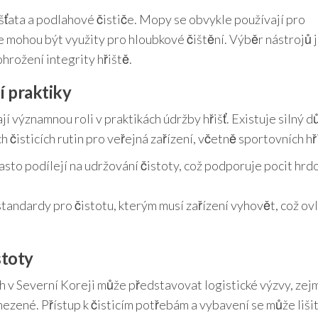
šťata a podlahové čističe. Mopy se obvykle používají pro
e mohou být využity pro hloubkové čištění. Výběr nástrojů 
hrožení integrity hřiště.
cí praktiky
jí významnou roli v praktikách údržby hřišť. Existuje silný d
 čisticích rutin pro veřejná zařízení, včetně sportovních hři
sto podílejí na udržování čistoty, což podporuje pocit hrdo
tandardy pro čistotu, kterým musí zařízení vyhovět, což ov
stoty
h v Severní Koreji může představovat logistické výzvy, zej
zené. Přístup k čisticím potřebám a vybavení se může lišit