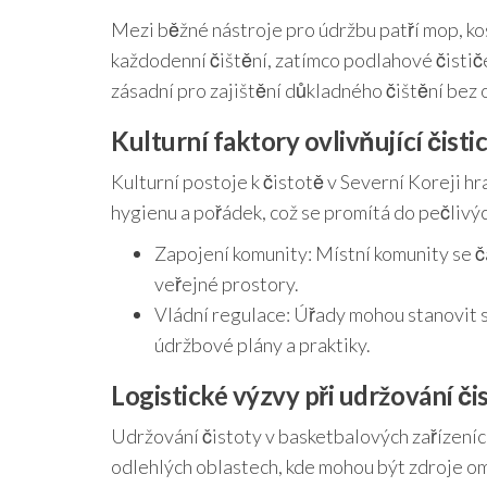
Mezi běžné nástroje pro údržbu patří mop, ko
každodenní čištění, zatímco podlahové čistič
zásadní pro zajištění důkladného čištění bez o
Kulturní faktory ovlivňující čisti
Kulturní postoje k čistotě v Severní Koreji hra
hygienu a pořádek, což se promítá do pečlivých
Zapojení komunity: Místní komunity se ča
veřejné prostory.
Vládní regulace: Úřady mohou stanovit s
údržbové plány a praktiky.
Logistické výzvy při udržování či
Udržování čistoty v basketbalových zařízeníc
odlehlých oblastech, kde mohou být zdroje ome