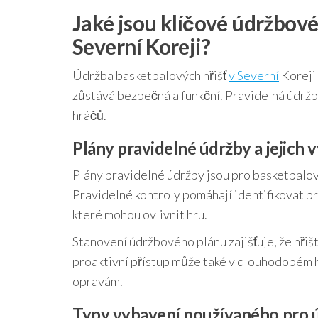
Jaké jsou klíčové údržbové
Severní Koreji?
Údržba basketbalových hřišť
v Severní
Koreji 
zůstává bezpečná a funkční. Pravidelná údržba
hráčů.
Plány pravidelné údržby a jejich
Plány pravidelné údržby jsou pro basketbalová 
Pravidelné kontroly pomáhají identifikovat p
které mohou ovlivnit hru.
Stanovení údržbového plánu zajišťuje, že hřišt
proaktivní přístup může také v dlouhodobém h
opravám.
Typy vybavení používaného pro 