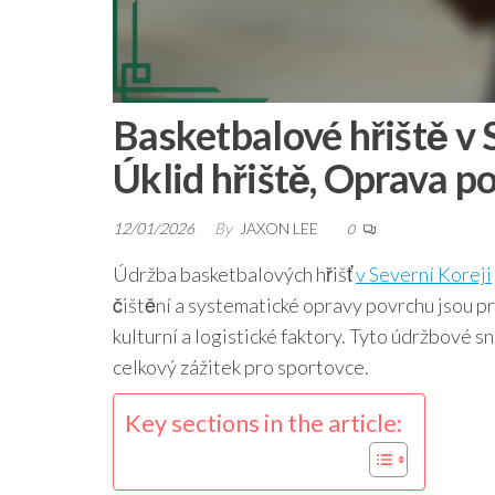
Basketbalové hřiště v S
Úklid hřiště, Oprava p
12/01/2026
By
JAXON LEE
0
Údržba basketbalových hřišť
v Severní Koreji
čištění a systematické opravy povrchu jsou pr
kulturní a logistické faktory. Tyto údržbové sn
celkový zážitek pro sportovce.
Key sections in the article: