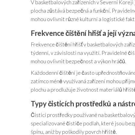
V basketbalových zařízeních v Severní Koreji j
plocha zůstává bezpečná a funkční. Pravidelné
mohou ovlivnit různé kulturní a logistické fakt
Frekvence čištění hřišť a její výz
Frekvence čištění hřišť v basketbalových zaří
týdenní, v závislosti na využití. Pravidelné č
mohou ovlivnit bezpečnost a výkon hráčů.
Každodenní čištění je často upřednostňováno 
zatímco méně využívaná zařízení mohou přijmo
plochu a prodlužuje životnost materiálů hřišt
Typy čisticích prostředků a nást
Čisticí prostředky používané na basketbalový
specializované čističe podlah, které jsou be
špínu, aniž by poškodily povrch hřiště.