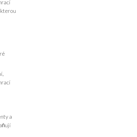
hrací
 kterou
eré
í,
hrací
enty a
aňují