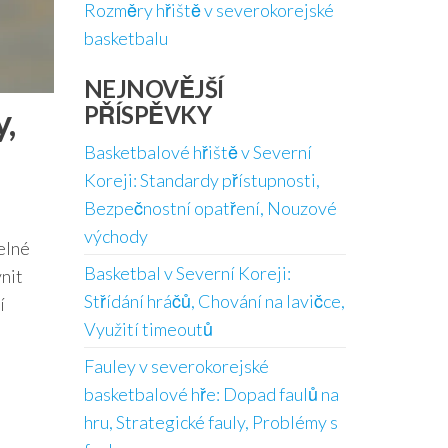
Rozměry hřiště v severokorejské
basketbalu
NEJNOVĚJŠÍ
y,
PŘÍSPĚVKY
Basketbalové hřiště v Severní
Koreji: Standardy přístupnosti,
Bezpečnostní opatření, Nouzové
východy
elné
Basketbal v Severní Koreji:
vnit
Střídání hráčů, Chování na lavičce,
í
Využití timeoutů
Fauley v severokorejské
basketbalové hře: Dopad faulů na
hru, Strategické fauly, Problémy s