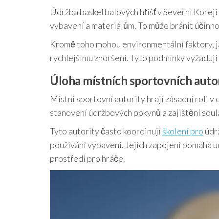
Údržba basketbalových hřišť v Severní Korej
vybavení a materiálům. To může bránit účinno
Kromě toho mohou environmentální faktory, jako
rychlejšímu zhoršení. Tyto podmínky vyžadují 
Úloha místních sportovních autor
Místní sportovní autority hrají zásadní roli 
stanovení údržbových pokynů a zajištění sou
Tyto autority často koordinují
školení pro
údrž
používání vybavení. Jejich zapojení pomáhá 
prostředí pro hráče.