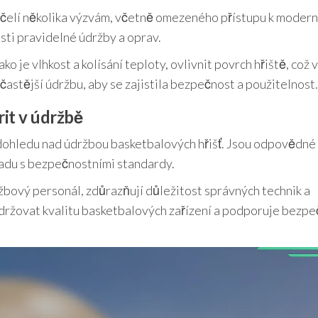
i čelí několika výzvám, včetně omezeného přístupu k moder
sti pravidelné údržby a oprav.
 je vlhkost a kolísání teploty, ovlivnit povrch hřiště, což 
častější údržbu, aby se zajistila bezpečnost a použitelnost.
it v údržbě
v dohledu nad údržbou basketbalových hřišť. Jsou odpovědné
ladu s bezpečnostními standardy.
bový personál, zdůrazňují důležitost správných technik a
udržovat kvalitu basketbalových zařízení a podporuje bezp