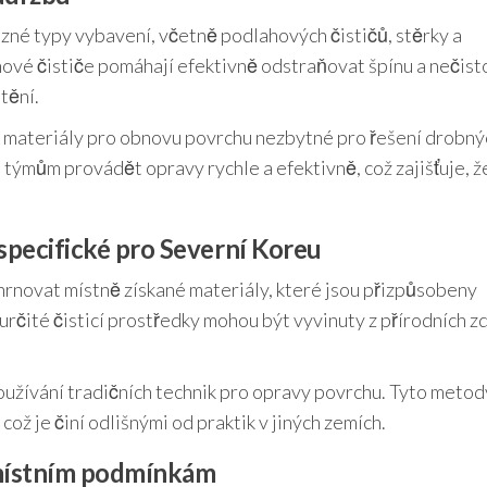
ůzné typy vybavení, včetně podlahových čističů, stěrky a
hové čističe pomáhají efektivně odstraňovat špínu a nečist
tění.
a materiály pro obnovu povrchu nezbytné pro řešení drobný
týmům provádět opravy rychle a efektivně, což zajišťuje, že
specifické pro Severní Koreu
rnovat místně získané materiály, které jsou přizpůsobeny
rčité čisticí prostředky mohou být vyvinuty z přírodních z
používání tradičních technik pro opravy povrchu. Tyto metod
což je činí odlišnými od praktik v jiných zemích.
 místním podmínkám