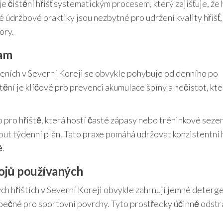
e čištění hřišť systematickým procesem, který zajišťuje, že 
 údržbové praktiky jsou nezbytné pro udržení kvality hřišť,
ory.
nam
zeních v Severní Koreji se obvykle pohybuje od denního po
ištění je klíčové pro prevenci akumulace špíny a nečistot, kt
pro hřiště, která hostí časté zápasy nebo tréninkové sezen
ut týdenní plán. Tato praxe pomáhá udržovat konzistentní 
ě.
rojů používaných
ch hřištích v Severní Koreji obvykle zahrnují jemné deterg
zpečné pro sportovní povrchy. Tyto prostředky účinně odstr