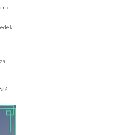
nímu
vede k
 za
ečné