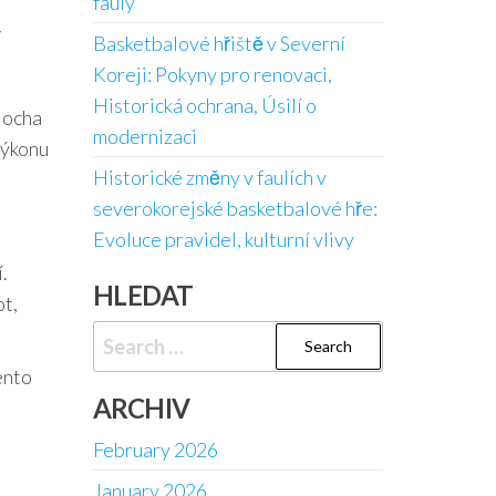
fauly
v
Basketbalové hřiště v Severní
Koreji: Pokyny pro renovaci,
Historická ochrana, Úsilí o
plocha
modernizaci
výkonu
Historické změny v faulích v
severokorejské basketbalové hře:
Evoluce pravidel, kulturní vlivy
.
HLEDAT
ot,
Search
for:
ento
ARCHIV
February 2026
January 2026