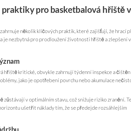
 praktiky pro basketbalová hřiště 
zahrnuje několik klíčových praktik, které zajišťují, že hrací 
 je nezbytná pro prodloužení životnosti hřiště a zlepšení 
 význam
hřiště kritické, obvykle zahrnují týdenní inspekce a čištění
roblémy, jako je opotřebení povrchu nebo akumulace nečist
ě zůstávají v optimálním stavu, což snižuje riziko zranění. T
orizontu ušetřit náklady tím, že se předejde rozsáhlejším
údržbu