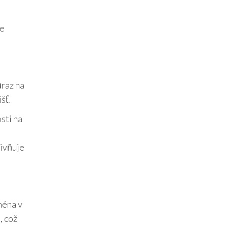
je
ůraz na
šť.
sti na
livňuje
ména v
, což