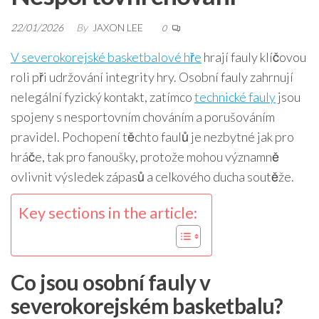
22/01/2026
By
JAXON LEE
0
V severokorejské basketbalové hře
hrají fauly klíčovou
roli při udržování integrity hry. Osobní fauly zahrnují
nelegální fyzický kontakt, zatímco
technické fauly
jsou
spojeny s nesportovním chováním a porušováním
pravidel. Pochopení těchto faulů je nezbytné jak pro
hráče, tak pro fanoušky, protože mohou významně
ovlivnit výsledek zápasů a celkového ducha soutěže.
Key sections in the article:
Co jsou osobní fauly v
severokorejském basketbalu?