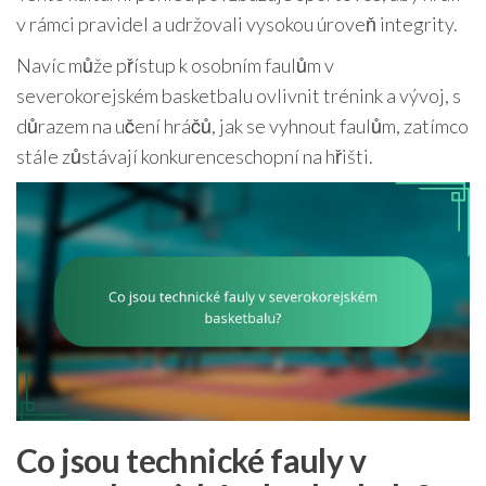
v rámci pravidel a udržovali vysokou úroveň integrity.
Navíc může přístup k osobním faulům v
severokorejském basketbalu ovlivnit trénink a vývoj, s
důrazem na učení hráčů, jak se vyhnout faulům, zatímco
stále zůstávají konkurenceschopní na hřišti.
Co jsou technické fauly v