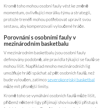
Kromě toho mohou osobní fauly vést ke změně
momentum, ovlivňující morálku týmu a strategii,
protože trenéři mohou potřebovat upravit svou
sestavu, aby kompenzovali vyloučené hráče.
Porovnání s osobními fauly v
mezinárodním basketbalu
V mezinárodním basketbalu jsou osobní fauly
definovány podobně, ale pravidla týkající se faulů se
mohou lišit. Například mnoho mezinárodních lig
umožňuje hráči spáchat až pět osobních faulů, než
bude vyloučen, zatímco
severokorejský basketbal
může mít přísnější limity.
Kromě toho se vymáhání osobních faulů může lišit,
přičemž některé ligy přijímají shovívavější přístup k