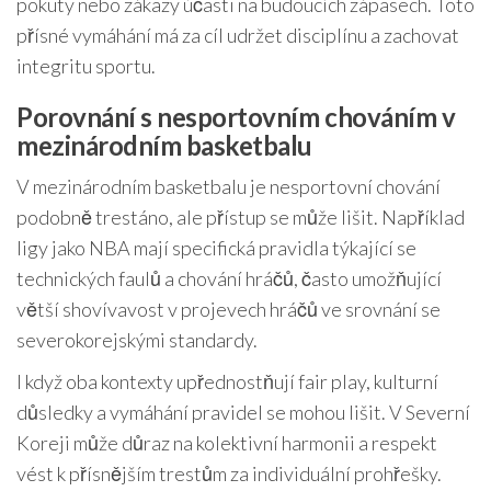
pokuty nebo zákazy účasti na budoucích zápasech. Toto
přísné vymáhání má za cíl udržet disciplínu a zachovat
integritu sportu.
Porovnání s nesportovním chováním v
mezinárodním basketbalu
V mezinárodním basketbalu je nesportovní chování
podobně trestáno, ale přístup se může lišit. Například
ligy jako NBA mají specifická pravidla týkající se
technických faulů a chování hráčů, často umožňující
větší shovívavost v projevech hráčů ve srovnání se
severokorejskými standardy.
I když oba kontexty upřednostňují fair play, kulturní
důsledky a vymáhání pravidel se mohou lišit. V Severní
Koreji může důraz na kolektivní harmonii a respekt
vést k přísnějším trestům za individuální prohřešky.