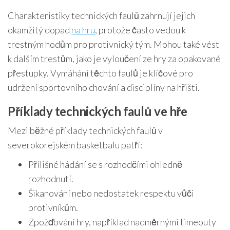
Charakteristiky technických faulů zahrnují jejich
okamžitý dopad
na hru
, protože často vedou k
trestným hodům pro protivnický tým. Mohou také vést
k dalším trestům, jako je vyloučení ze hry za opakované
přestupky. Vymáhání těchto faulů je klíčové pro
udržení sportovního chování a disciplíny na hřišti.
Příklady technických faulů ve hře
Mezi běžné příklady technických faulů v
severokorejském basketbalu patří:
Přílišné hádání se s rozhodčími ohledně
rozhodnutí.
Šikanování nebo nedostatek respektu vůči
protivníkům.
Zpožďování hry, například nadměrnými timeouty