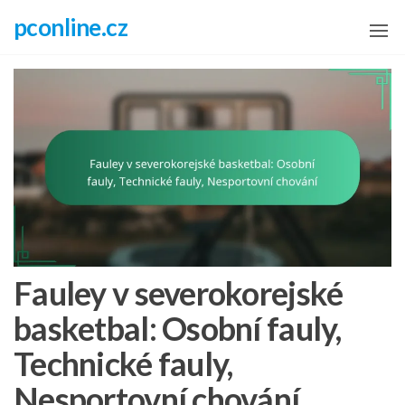
Skip
pconline.cz
to
the
content
Fauley v severokorejské
basketbal: Osobní fauly,
Technické fauly,
Nesportovní chování