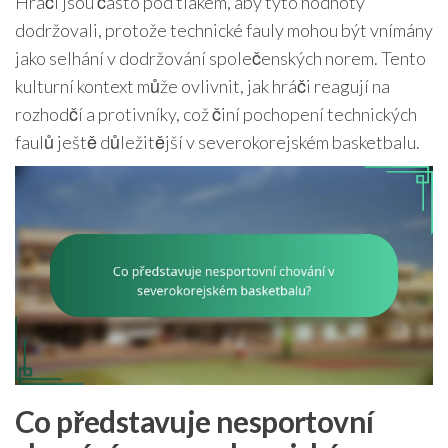
Hráči jsou často pod tlakem, aby tyto hodnoty
dodržovali, protože technické fauly mohou být vnímány
jako selhání v dodržování společenských norem. Tento
kulturní kontext může ovlivnit, jak hráči reagují na
rozhodčí a protivníky, což činí pochopení technických
faulů ještě důležitější v severokorejském basketbalu.
Co představuje nesportovní