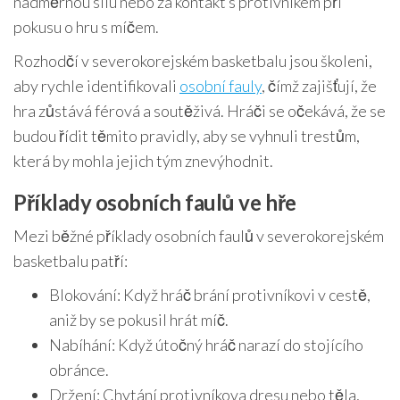
nadměrnou sílu nebo za kontakt s protivníkem při
pokusu o hru s míčem.
Rozhodčí v severokorejském basketbalu jsou školeni,
aby rychle identifikovali
osobní fauly
, čímž zajišťují, že
hra zůstává férová a soutěživá. Hráči se očekává, že se
budou řídit těmito pravidly, aby se vyhnuli trestům,
která by mohla jejich tým znevýhodnit.
Příklady osobních faulů ve hře
Mezi běžné příklady osobních faulů v severokorejském
basketbalu patří:
Blokování: Když hráč brání protivníkovi v cestě,
aniž by se pokusil hrát míč.
Nabíhání: Když útočný hráč narazí do stojícího
obránce.
Držení: Chytání protivníkova dresu nebo těla,