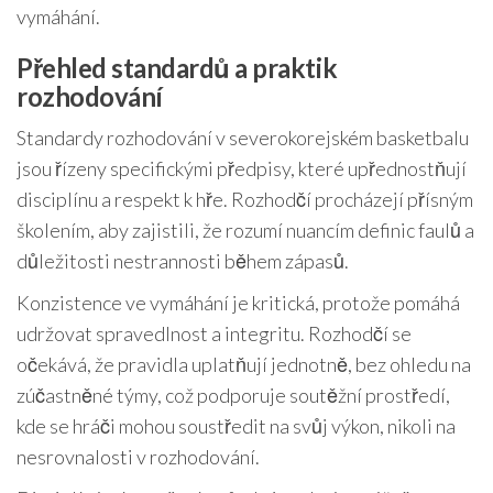
vymáhání.
Přehled standardů a praktik
rozhodování
Standardy rozhodování v severokorejském basketbalu
jsou řízeny specifickými předpisy, které upřednostňují
disciplínu a respekt k hře. Rozhodčí procházejí přísným
školením, aby zajistili, že rozumí nuancím definic faulů a
důležitosti nestrannosti během zápasů.
Konzistence ve vymáhání je kritická, protože pomáhá
udržovat spravedlnost a integritu. Rozhodčí se
očekává, že pravidla uplatňují jednotně, bez ohledu na
zúčastněné týmy, což podporuje soutěžní prostředí,
kde se hráči mohou soustředit na svůj výkon, nikoli na
nesrovnalosti v rozhodování.