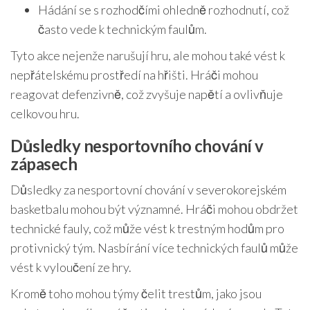
Hádání se s rozhodčími ohledně rozhodnutí, což
často vede k technickým faulům.
Tyto akce nejenže narušují hru, ale mohou také vést k
nepřátelskému prostředí na hřišti. Hráči mohou
reagovat defenzivně, což zvyšuje napětí a ovlivňuje
celkovou hru.
Důsledky nesportovního chování v
zápasech
Důsledky za nesportovní chování v severokorejském
basketbalu mohou být významné. Hráči mohou obdržet
technické fauly, což může vést k trestným hodům pro
protivnický tým. Nasbírání více technických faulů může
vést k vyloučení ze hry.
Kromě toho mohou týmy čelit trestům, jako jsou