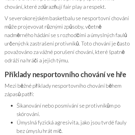
chování, které zdůrazňují fair play a respekt.
V severokorejském basketbalu se nesportovní chování
může projevovat různými způsoby, včetně
nadměrného hádání se s rozhodčími a úmyslných faulů
určených k zastrašení protivníků. Toto chování je často
považováno za vážné porušení chování, které špatně
odráží na hráči a jejich týmu.
Příklady nesportovního chování ve hře
Mezi běžné příklady nesportovního chování během
zápasů patří:
Šikanování nebo posmívání se protivníkům po
skórování.
Úmyslná fyzická agresivita, jako jsou tvrdé fauly
bez úmyslu hrát míč.