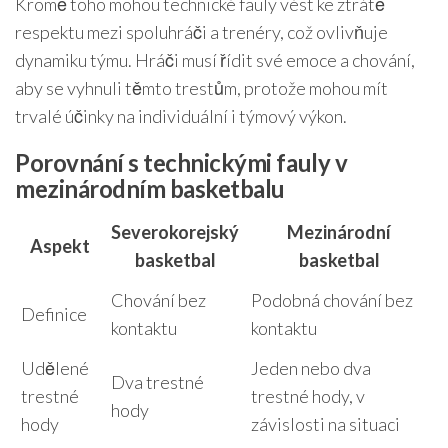
Kromě toho mohou technické fauly vést ke ztrátě
respektu mezi spoluhráči a trenéry, což ovlivňuje
dynamiku týmu. Hráči musí řídit své emoce a chování,
aby se vyhnuli těmto trestům, protože mohou mít
trvalé účinky na individuální i týmový výkon.
Porovnání s technickými fauly v
mezinárodním basketbalu
Severokorejský
Mezinárodní
Aspekt
basketbal
basketbal
Chování bez
Podobná chování bez
Definice
kontaktu
kontaktu
Udělené
Jeden nebo dva
Dva trestné
trestné
trestné hody, v
hody
hody
závislosti na situaci