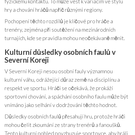
fyzickému kontaktu. To může vést k variacím ve stylu
hry a chování hráčů napříč různými regiony.
Pochopení těchto rozdílů je klíčové pro hráče a
trenéry, zejména při soutěžení na mezinárodních
turnajích, kde se pravidla mohou neočekávaně měnit.
Kulturní důsledky osobních faulů v
Severní Koreji
V Severní Koreji nesou osobní fauly významnou
kulturní váhu, odrážející důraz země na disciplínu a
respekt ve sportu. Hráči se očekává, že prokáží
sportovní chování, a spáchání osobního faulu může být
vnímáno jako selhání v dodržování těchto hodnot.
Důsledky osobních faulů přesahují hru, protože hráči
mohou čelit zkoumání ze strany trenérů a fanoušků.
Tento kulturní pohled povzbuzuje sportovce, aby hráli