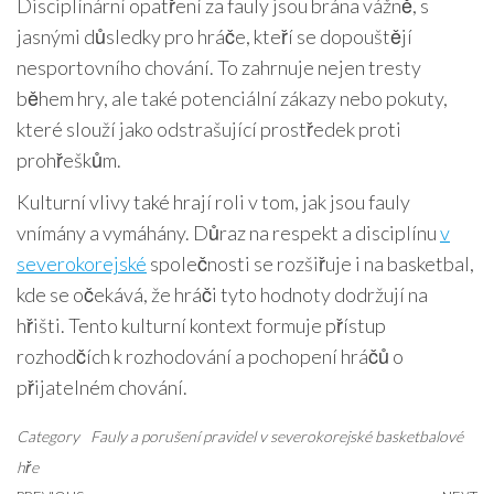
Disciplínární opatření za fauly jsou brána vážně, s
jasnými důsledky pro hráče, kteří se dopouštějí
nesportovního chování. To zahrnuje nejen tresty
během hry, ale také potenciální zákazy nebo pokuty,
které slouží jako odstrašující prostředek proti
prohřeškům.
Kulturní vlivy také hrají roli v tom, jak jsou fauly
vnímány a vymáhány. Důraz na respekt a disciplínu
v
severokorejské
společnosti se rozšiřuje i na basketbal,
kde se očekává, že hráči tyto hodnoty dodržují na
hřišti. Tento kulturní kontext formuje přístup
rozhodčích k rozhodování a pochopení hráčů o
přijatelném chování.
Category
Fauly a porušení pravidel v severokorejské basketbalové
hře