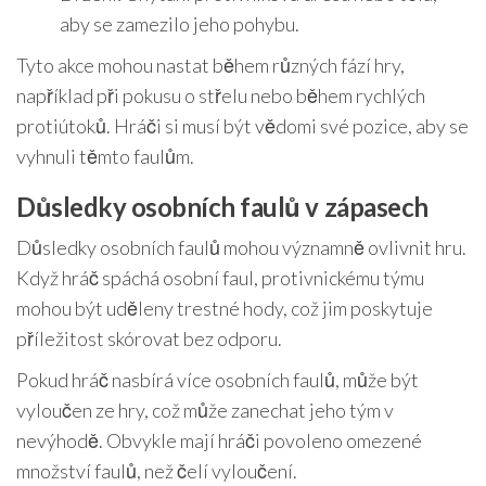
aby se zamezilo jeho pohybu.
Tyto akce mohou nastat během různých fází hry,
například při pokusu o střelu nebo během rychlých
protiútoků. Hráči si musí být vědomi své pozice, aby se
vyhnuli těmto faulům.
Důsledky osobních faulů v zápasech
Důsledky osobních faulů mohou významně ovlivnit hru.
Když hráč spáchá osobní faul, protivnickému týmu
mohou být uděleny trestné hody, což jim poskytuje
příležitost skórovat bez odporu.
Pokud hráč nasbírá více osobních faulů, může být
vyloučen ze hry, což může zanechat jeho tým v
nevýhodě. Obvykle mají hráči povoleno omezené
množství faulů, než čelí vyloučení.