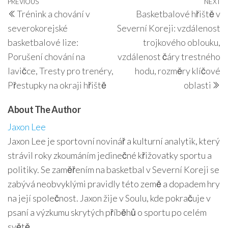
Post
Previous
PREVIOUS
NEXT
N
Trénink a chování v
Basketbalové hřiště v
navigation
Post
P
severokorejské
Severní Koreji: vzdálenost
basketbalové lize:
trojkového oblouku,
Porušení chování na
vzdálenost čáry trestného
lavičce, Tresty pro trenéry,
hodu, rozměry klíčové
Přestupky na okraji hřiště
oblasti
About The Author
Jaxon Lee
Jaxon Lee je sportovní novinář a kulturní analytik, který
strávil roky zkoumáním jedinečné křižovatky sportu a
politiky. Se zaměřením na basketbal v Severní Koreji se
zabývá neobvyklými pravidly této země a dopadem hry
na její společnost. Jaxon žije v Soulu, kde pokračuje v
psaní a výzkumu skrytých příběhů o sportu po celém
světě.