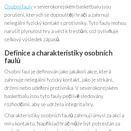
Osobní fauly
v severokorejském basketbalu jsou
porušení, kterých se dopouštějí hráči a zahrnují
nelegální fyzický kontakt s protivníky. Tyto fauly mohou
narušit plynulost hry a vést k trestům, což ovlivňuje
celkový výsledek zápasů.
Definice a charakteristiky osobních
faulů
Osobní faul je definován jako jakákoli akce, která
zahrnuje nelegální fyzický kontakt, jako je strkání,
držení nebo udeření protivníka. V severokorejském
basketbalu jsou tyto fauly pečlivě sledovány
rozhodčími, aby se udržela integrita hry.
Charakteristiky osobních faulů zahrnují úmysl za akcí a
míru kontaktu. Například hráč může být potrestán za