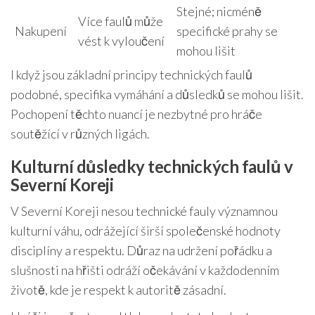
Stejné; nicméně
Více faulů může
Nakupení
specifické prahy se
vést k vyloučení
mohou lišit
I když jsou základní principy technických faulů
podobné, specifika vymáhání a důsledků se mohou lišit.
Pochopení těchto nuancí je nezbytné pro hráče
soutěžící v různých ligách.
Kulturní důsledky technických faulů v
Severní Koreji
V Severní Koreji nesou technické fauly významnou
kulturní váhu, odrážející širší společenské hodnoty
disciplíny a respektu. Důraz na udržení pořádku a
slušnosti na hřišti odráží očekávání v každodenním
životě, kde je respekt k autoritě zásadní.